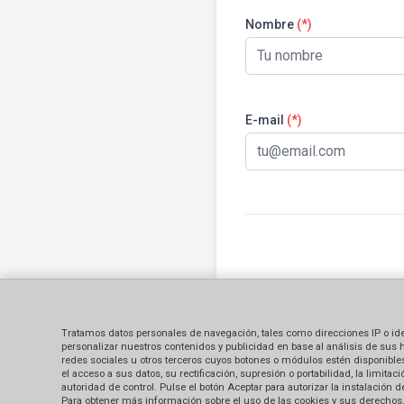
Nombre
(*)
E-mail
(*)
Tratamos datos personales de navegación, tales como direcciones IP o identi
personalizar nuestros contenidos y publicidad en base al análisis de sus 
redes sociales u otros terceros cuyos botones o módulos estén disponibles 
el acceso a sus datos, su rectificación, supresión o portabilidad, la limi
autoridad de control. Pulse el botón Aceptar para autorizar la instalación
Para obtener más información sobre el uso de las cookies y sus derechos, 