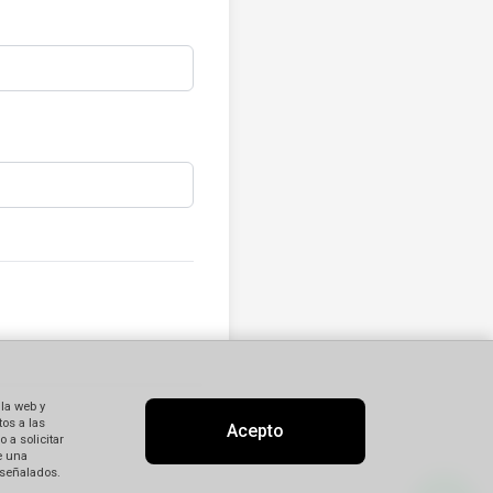
 la web y
os a las
Acepto
 a solicitar
e una
 señalados.