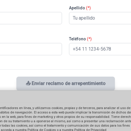
Apellido
(*)
Teléfono
(*)
📤 Enviar reclamo de arrepentimiento
ficadores en línea, y utilizamos cookies, propias y de terceros, para analizar el uso de
hábitos de navegación. El acceso a esta web puede implicar la transmisión de dichos dat
en la web, para fines de marketing y otros propios de su responsabilidad. Tiene derecho
tación de su tratamiento u a oponerse al mismo, así como a presentar una reclamación ant
 de todas las cookies, así como el tratamiento y comunicación de sus datos para los fines
acceda a nuestra Política de Cookies o a nuestra Política de Privacidad