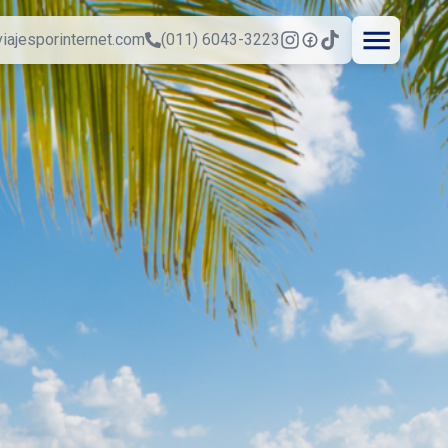
iajesporinternet.com
(011) 6043-3223